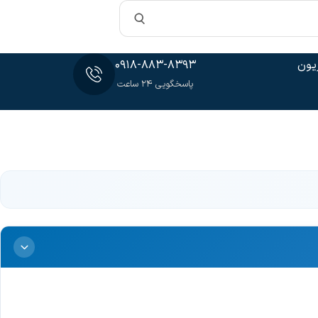
یون
0918-883-8393
پاسخگویی 24 ساعت