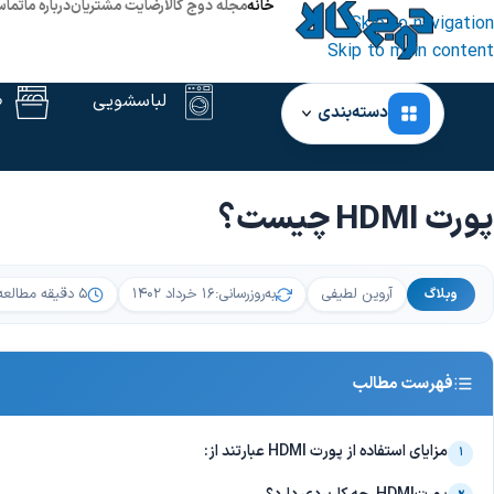
خانه
مجله دوج کالا
رضایت مشتریان
درباره ما
تماس
Skip to navigation
Skip to main content
لباسشویی
ظ
دسته‌بندی
خانه
‹
وبلاگ
‹
پورت HDMI چیست؟
پورت HDMI چیست؟
آروین لطیفی
به‌روزرسانی:
۱۶ خرداد ۱۴۰۲
۵ دقیقه مطالعه
وبلاگ
فهرست مطالب
مزایای استفاده از پورت HDMI عبارتند از:
۱