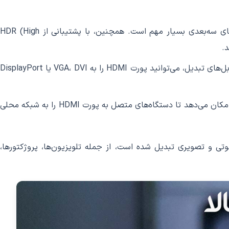
پورت HDMI قابلیت انتقال تصاویر سه‌بعدی (3D) را نیز داراست، امکانی که در تماشای فیلم‌ها و بازی‌های سه‌بعدی بسیار مهم است. همچنین، با پشتیبانی از HDR (High
پورت HDMI قابلیت سازگاری با استانداردهای دیگر را نیز داراست. برای مثال، با استفاده از آداپتور‌ها یا کابل‌های تبدیل، می‌توانید پورت HDMI را به VGA، DVI یا DisplayPort
با استفاده از HDMI با Ethernet، پورت HDMI قابلیت انتقال داده‌های شبکه را نیز داراست. این به شما امکان می‌دهد تا دستگاه‌های متصل به پورت HDMI را به شبکه محلی
استاندارد در بسیاری از دستگاه‌های صوتی و تصویری تبدیل شده است، از جمله تلویزیون‌ها، پروژکتورها،