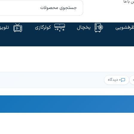
 با ما
رفشویی
یخچال
کولرگازی
تلویز
۰ دیدگاه