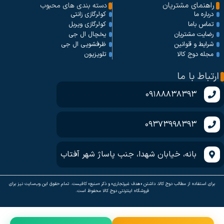
راهنمای مشتریان
دسته بندی های محبوب
کولرگازی زانتی
درباره ما
کولرگازی ویربل
تماس باما
یخچال ال جی
رضایت مشتریان
ظرفشویی ال جی
شرایط و قوانین
تلویزیون
مجله دوج کالا
ارتباط با ما
09188838393
09373998393
بانه، خیابان شهدا، جنب پاساژ شهر آفتاب
برای استفاده از مطالب دوج کالا، داشتن «هدف غیرتجاری» و ذکر «منبع» کافیست. تمام حقوق اين وب‌سايت نیز برای
فروشگاه اینترنتی دوج کالا محفوظ است.