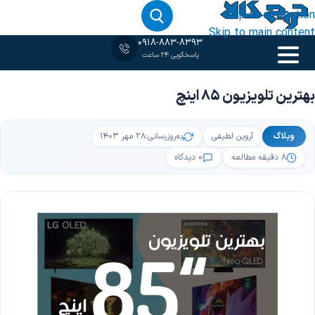
Skip to navigation
Skip to main content
0918-883-8393
پاسخگویی 24 ساعت
خانه
‹
وبلاگ
‹
بهترین تلویزیون 85 اینچ
بهترین تلویزیون 85 اینچ
وبلاگ
آروین لطیفی
به‌روزرسانی:
۲۸ مهر ۱۴۰۳
۸ دقیقه مطالعه
۰ دیدگاه