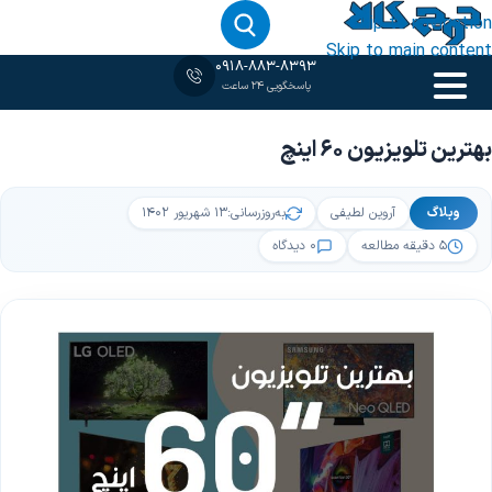
Skip to navigation
Skip to main content
0918-883-8393
پاسخگویی 24 ساعت
خانه
‹
وبلاگ
‹
بهترین تلویزیون 60 اینچ
بهترین تلویزیون 60 اینچ
وبلاگ
آروین لطیفی
به‌روزرسانی:
۱۳ شهریور ۱۴۰۲
۵ دقیقه مطالعه
۰ دیدگاه