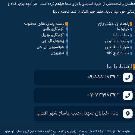
مطمئن و لذت‌بخش از خرید اینترنتی را برای شما فراهم کرده است. هر آنچه برای خانه و
زندگی خود نیاز دارید، فقط چند کلیک با شما فاصله دارد!
راهنمای مشتریان
دسته بندی های محبوب
کولرگازی زانتی
درباره ما
کولرگازی ویربل
تماس باما
یخچال ال جی
رضایت مشتریان
ظرفشویی ال جی
شرایط و قوانین
تلویزیون
مجله دوج کالا
ارتباط با ما
09188838393
09373998393
بانه، خیابان شهدا، جنب پاساژ شهر آفتاب
برای استفاده از مطالب دوج کالا، داشتن «هدف غیرتجاری» و ذکر «منبع» کافیست. تمام حقوق اين وب‌سايت نیز برای