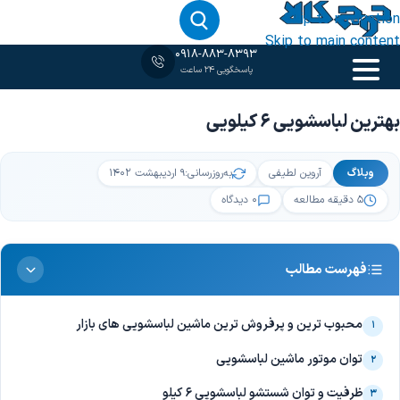
Skip to navigation
Skip to main content
0918-883-8393
پاسخگویی 24 ساعت
خانه
‹
وبلاگ
‹
بهترین لباسشویی 6 کیلویی
بهترین لباسشویی 6 کیلویی
وبلاگ
آروین لطیفی
به‌روزرسانی:
۹ اردیبهشت ۱۴۰۲
۵ دقیقه مطالعه
۰ دیدگاه
فهرست مطالب
محبوب ترین و پرفروش ترین ماشین لباسشویی های بازار
۱
توان موتور ماشین لباسشویی
۲
ظرفیت و توان شستشو لباسشویی 6 کیلو
۳