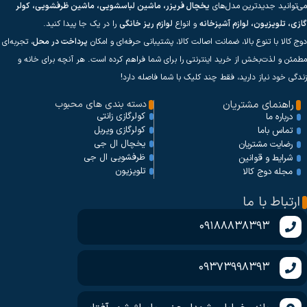
می‌توانید جدیدترین مدل‌های
یخچال فریزر، ماشین لباسشویی، ماشین ظرفشویی، کولر
گازی، تلویزیون، لوازم آشپزخانه
و انواع
لوازم ریز خانگی
را در یک جا پیدا کنید.
دوج کالا با تنوع بالا، ضمانت اصالت کالا، پشتیبانی حرفه‌ای و امکان
پرداخت در محل
، تجربه‌ای
مطمئن و لذت‌بخش از خرید اینترنتی را برای شما فراهم کرده است. هر آنچه برای خانه و
زندگی خود نیاز دارید، فقط چند کلیک با شما فاصله دارد!
راهنمای مشتریان
دسته بندی های محبوب
کولرگازی زانتی
درباره ما
کولرگازی ویربل
تماس باما
یخچال ال جی
رضایت مشتریان
ظرفشویی ال جی
شرایط و قوانین
تلویزیون
مجله دوج کالا
ارتباط با ما
09188838393
09373998393