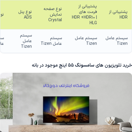
پشتیبانی از
نوع صفحه
پشتیبانی از
فرمت های
نوع پنل
نمایش
نوع
ADS
HDR +HDR10 |
HDR
Crystal
HLG
سیستم
سیستم عامل
سیستم عامل
سیستم
سی
عامل
Tizen
Tizen
عامل Tizen
عامل
Tizen
خرید تلویزیون های
سامسونگ
55 اینچ موجود در بانه