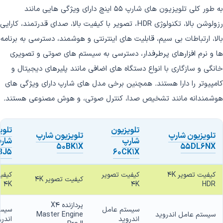
به طور کلی تلویزیون های شارپ 55 اینچ دارای ویژگی هایی مانند
رزولوشن بالا، تکنولوژی HDR، تصویر با کیفیت بالا، صدای قدرتمند، کارایی
بالا، ارتباطات بی سیم، قابلیت های اینترنتی و هوشمند، دسترسی به برنامه
ها و نرم افزارهای پرطرفدار، دسترسی به سیستم های صوتی و تصویری
خانگی و سازگاری با انواع دستگاه های اضافی مانند پلیرهای دیجیتال و
کامپیوتر را دارا هستند. همچنین برخی مدل های شارپ دارای ویژگی های
هوشمندانه مانند تشخیص صدا، کنترل صوتی، و هوش مصنوعی هستند.
تلویزیون
تلوی
تلویزیون شارپ
تلویزیون شارپ
شارپ
شار
50BK1X
55DL6NX
BJ5
60CK1X
کیفیت تصویر 4K
کیفیت تصویر
کیفی
کیفیت تصویر 4K
4K
4K
HDR
پردازنده X4
سیستم عامل
سیست
سیستم عامل اندروید
Master Engine
اندروید
اندر