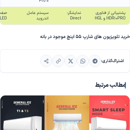
Pro II
پشتیبانی از فناوری
نمایشگر:
سیستم عامل
صفح
HDR10PRO و HGL
Direct
اندروید
LED
خرید تلویزیون های شارپ 55 اینچ موجود در بانه
اشتراک‌گذاری:
مطالب مرتبط