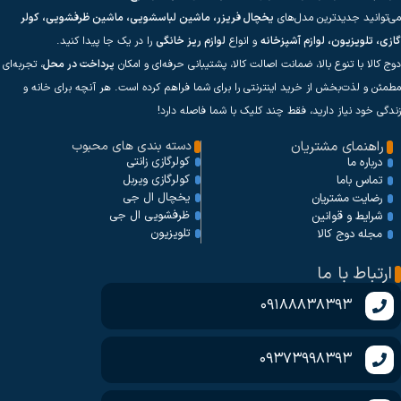
می‌توانید جدیدترین مدل‌های
یخچال فریزر، ماشین لباسشویی، ماشین ظرفشویی، کولر
گازی، تلویزیون، لوازم آشپزخانه
و انواع
لوازم ریز خانگی
را در یک جا پیدا کنید.
دوج کالا با تنوع بالا، ضمانت اصالت کالا، پشتیبانی حرفه‌ای و امکان
پرداخت در محل
، تجربه‌ای
مطمئن و لذت‌بخش از خرید اینترنتی را برای شما فراهم کرده است. هر آنچه برای خانه و
زندگی خود نیاز دارید، فقط چند کلیک با شما فاصله دارد!
راهنمای مشتریان
دسته بندی های محبوب
کولرگازی زانتی
درباره ما
کولرگازی ویربل
تماس باما
یخچال ال جی
رضایت مشتریان
ظرفشویی ال جی
شرایط و قوانین
تلویزیون
مجله دوج کالا
ارتباط با ما
09188838393
09373998393