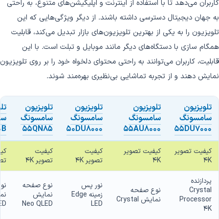
کاربران می‌دهد تا با استفاده از اینترنت و اپلیکیشن‌های متنوع، به راحتی
به جهان دیجیتال دسترسی داشته باشند. از دیگر ویژگی‌هایی که این
تلویزیون را به یکی از بهترین تلویزیون‌های بازار تبدیل می‌کند، قابلیت
همگام سازی با دستگاه‌های دیگر مانند موبایل و تبلت است. با این
قابلیت، کاربران می‌توانند به راحتی محتوای دلخواه خود را بر روی تلویزیون
نمایش دهند و از تجربه تماشایی بی‌نظیری بهره‌مند شوند.
تلویزیون
تلویزیون
تلویزیون
تلویزیون
تل
سامسونگ
سامسونگ
سامسونگ
سامسونگ
سا
0B
55QN85
50DU8000
55AU8000
55DU7000
کیفیت تصویر
کیفیت تصویر
کیفیت
کیفیت
کی
4K
4K
تصویر 4K
تصویر 4K
تصو
پردازنده
نور پس
نوع صفحه
نو
Crystal
نوع صفحه
زمینه Edge
نمایش
نم
Processor
نمایش Crystal
ED
Neo QLED
LED
4K