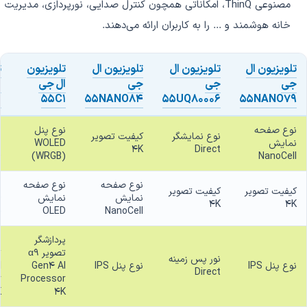
مصنوعی ThinQ، امکاناتی همچون کنترل صدایی، نورپردازی، مدیریت
خانه هوشمند و ... را به کاربران ارائه می‌دهند.
تلویزیون ال
تلویزیون ال
تلویزیون ال
تلویزیون
ت
جی
جی
جی
ال جی
ا
1
55C1
55NANO84
55UQ80006
55NANO79
نوع صفحه
نوع پنل
ن
نوع نمایشگر
کیفیت تصویر
نمایش
WOLED
ن
4K
Direct
D
(WRGB)
NanoCell
نوع صفحه
نوع صفحه
ن
کیفیت تصویر
کیفیت تصویر
نمایش
نمایش
D
4K
4K
)
OLED
NanoCell
پردازشگر
پ
تصویر α9
نور پس زمینه
نوع پنل IPS
نوع پنل IPS
Gen4 AI
I
Direct
r
Processor
K
4K