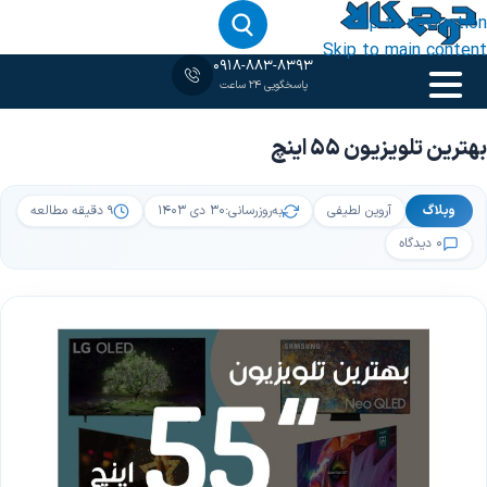
Skip to navigation
Skip to main content
0918-883-8393
پاسخگویی 24 ساعت
خانه
‹
وبلاگ
‹
بهترین تلویزیون 55 اینچ
بهترین تلویزیون 55 اینچ
وبلاگ
آروین لطیفی
به‌روزرسانی:
۳۰ دی ۱۴۰۳
۹ دقیقه مطالعه
۰ دیدگاه