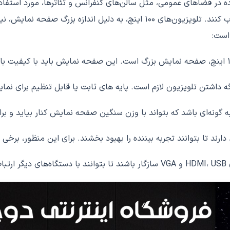
 که اغلب تلویزیون های 100 اینچ برای استفاده در فضاهای عمومی، مثل سالن‌های کنفرانس و
را برای استفاده در خانه های بزرگ یا در اتاق های اجتماعی خود انتخاب کنند. تلوی
 است:
ی نگه داشتن تلویزیون لازم است. پایه های ثابت یا قابل تنظیم برای ن
به بیننده را بهبود بخشند. برای این منظور، برخی از تلویزیون‌های 100 اینچ با سیستم های صوتی