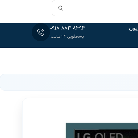
یون
0918-883-8393
پاسخگویی 24 ساعت