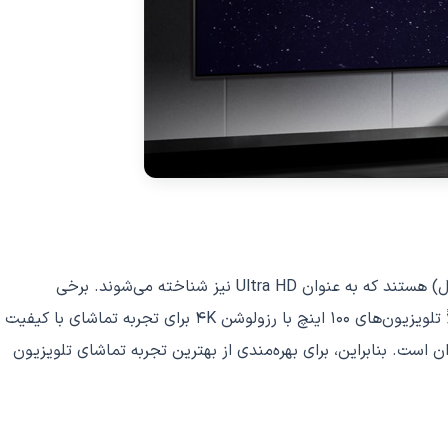
رزولوشن تلویزیون‌های 100 اینچ بستگی به مدل و سازنده آن دارد. اما بیشتر تلویزیون‌های 100 اینچ دارای رزولوشن 4K (3840x2160 پیکسل) هستند که به عنوان Ultra HD نیز شناخته می‌شوند. برخی
تلویزیون‌های جدید تر با رزولوشن 8K (7680x4320 پیکسل) نیز عرضه شده‌اند که به عنوان Super Hi-Vision نیز شناخته می‌شوند. معمولاً تلویزیون‌های 100 اینچ با رزولوشن 4K برای تجربه تماشای با کیفیت
ن است. بنابراین، برای بهره‌مندی از بهترین تجربه تماشای تلویزیون