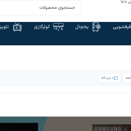
 با ما
رفشویی
یخچال
کولرگازی
تلویز
۰ دیدگاه