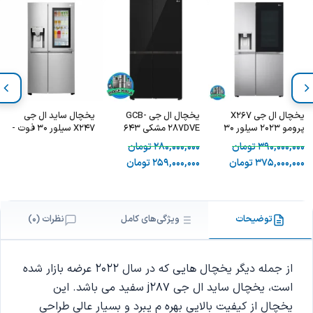
یخچال ال جی X267
یخچال ال جی GCB-
یخچال ساید ال جی
پرومو 2023 سیلور 30
287DVE مشکی 643
X247 سیلور 30 فوت -
فوت
لیتر – LG GCB-
LG GC-X247CSAV
390,000,000
تومان
280,000,000
تومان
287DVE
375,000,000
تومان
259,000,000
تومان
توضیحات
ویژگی‌های کامل
نظرات (0)
از جمله دیگر یخچال هایی که در سال 2022 عرضه بازار شده
است، یخچال ساید ال جی j287 سفید می باشد. این
یخچال از کیفیت بالایی بهره م یبرد و بسیار عالی طراحی