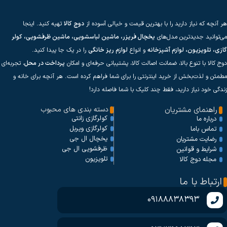
هر آنچه که نیاز دارید را با بهترین قیمت و خیالی آسوده از
دوج کالا
تهیه کنید. اینجا
می‌توانید جدیدترین مدل‌های
یخچال فریزر، ماشین لباسشویی، ماشین ظرفشویی، کولر
گازی، تلویزیون، لوازم آشپزخانه
و انواع
لوازم ریز خانگی
را در یک جا پیدا کنید.
دوج کالا با تنوع بالا، ضمانت اصالت کالا، پشتیبانی حرفه‌ای و امکان
پرداخت در محل
، تجربه‌ای
مطمئن و لذت‌بخش از خرید اینترنتی را برای شما فراهم کرده است. هر آنچه برای خانه و
زندگی خود نیاز دارید، فقط چند کلیک با شما فاصله دارد!
راهنمای مشتریان
دسته بندی های محبوب
کولرگازی زانتی
درباره ما
کولرگازی ویربل
تماس باما
یخچال ال جی
رضایت مشتریان
ظرفشویی ال جی
شرایط و قوانین
تلویزیون
مجله دوج کالا
ارتباط با ما
09188838393