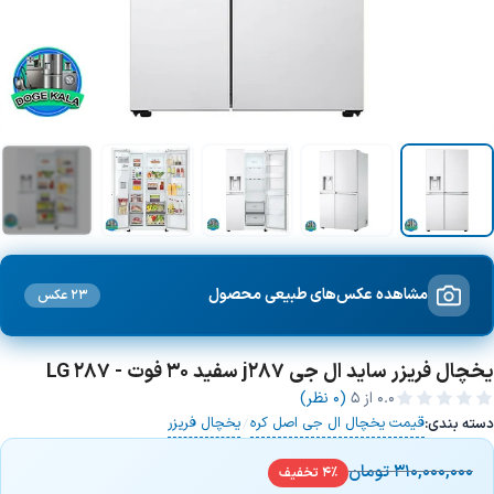
+6 تصویر
مشاهده عکس‌های طبیعی محصول
23 عکس
یخچال فریزر ساید ال جی j287 سفید 30 فوت - LG 287
0.0
از ۵
(0 نظر)
قیمت یخچال ال جی اصل کره
یخچال فریزر
دسته بندی:
/
310,000,000
تومان
4% تخفیف