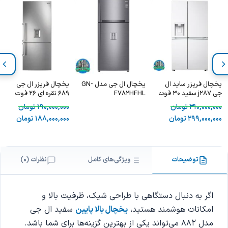
یخچال فریزر ساید ال
یخچال ال جی مدل GN-
یخچال فریزر ال جی
جی j287 سفید 30 فوت
F782HFHL
689 نقره ای 26 فوت
- LG 287
310,000,000
تومان
190,000,000
تومان
299,000,000
تومان
188,000,000
تومان
توضیحات
ویژگی‌های کامل
نظرات (0)
اگر به دنبال دستگاهی با طراحی شیک، ظرفیت بالا و
امکانات هوشمند هستید،
یخچال بالا پایین
سفید ال جی
مدل 882 می‌تواند یکی از بهترین گزینه‌ها برای شما باشد.