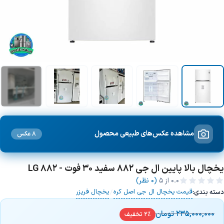
+9 تصویر
مشاهده عکس‌های طبیعی محصول
8 عکس
یخچال بالا پایین ال جی 882 سفید 30 فوت - LG 882
0.0
از ۵
(0 نظر)
قیمت یخچال ال جی اصل کره
یخچال فریزر
دسته بندی:
/
235,000,000
تومان
2% تخفیف