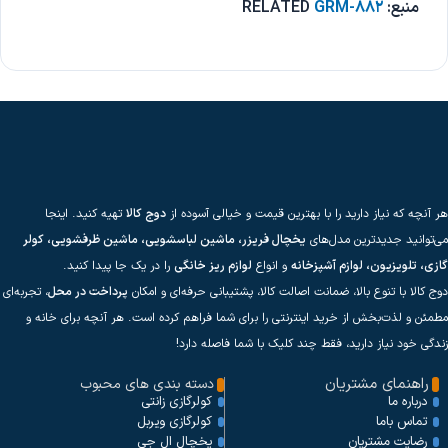
منبع: RELATED
GRM-882
هر آنچه که نیاز دارید را با بهترین قیمت و خیالی آسوده از
دوج کالا
تهیه کنید. اینجا
می‌توانید جدیدترین مدل‌های
یخچال فریزر، ماشین لباسشویی، ماشین ظرفشویی، کولر
گازی، تلویزیون، لوازم آشپزخانه
و انواع
لوازم ریز خانگی
را در یک جا پیدا کنید.
دوج کالا با تنوع بالا، ضمانت اصالت کالا، پشتیبانی حرفه‌ای و امکان
پرداخت در محل
، تجربه‌ای
مطمئن و لذت‌بخش از خرید اینترنتی را برای شما فراهم کرده است. هر آنچه برای خانه و
زندگی خود نیاز دارید، فقط چند کلیک با شما فاصله دارد!
راهنمای مشتریان
دسته بندی های محبوب
کولرگازی زانتی
درباره ما
کولرگازی ویربل
تماس باما
یخچال ال جی
رضایت مشتریان