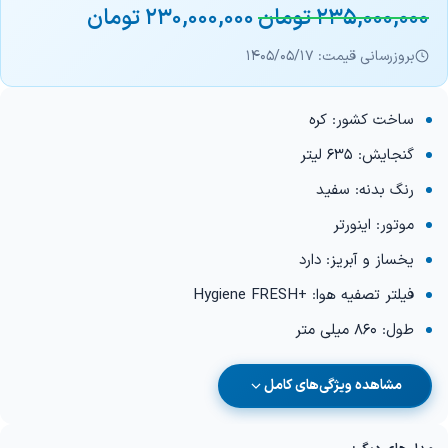
235,000,000
تومان
230,000,000
تومان
بروزرسانی قیمت: 1405/05/17
ساخت کشور: کره
گنجایش: 635 لیتر
رنگ بدنه: سفید
موتور: اینورتر
یخساز و آبریز: دارد
فیلتر تصفیه هوا: +Hygiene FRESH
طول: 860 میلی متر
مشاهده ویژگی‌های کامل