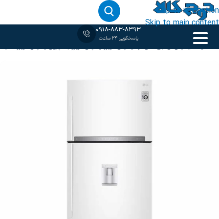
Skip to navigation
Skip to main content
0918-883-8393
پاسخگویی 24 ساعت
خانه
‹
قیمت یخچال ال جی اصل کره
/
یخچال فریزر
/
یخچال فریزر بالا پایین
/
یخچال فریزر سفید