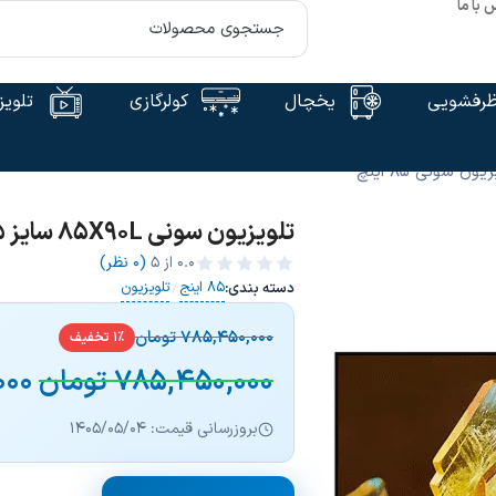
 با ما
رفشویی
یخچال
کولرگازی
تلویز
یون سونی 85 اینچ
تلویزیون سونی 85X90L سایز 85 اینچ
0.0
از ۵
(0 نظر)
85 اینج
تلویزیون
دسته بندی:
/
785,450,000
تومان
1% تخفیف
785,450,000
تومان
000
بروزرسانی قیمت: 1405/05/04