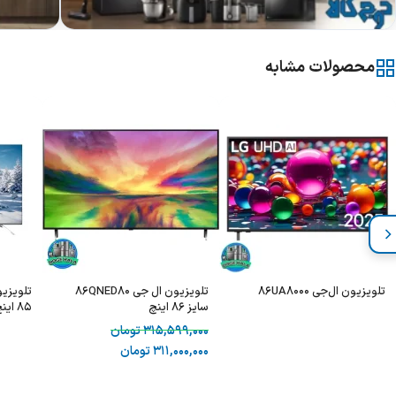
محصولات مشابه
تلویزیون ال‌جی 86UA8000
تلویزیون ال جی 86QNED80
سایز 86 اینچ
85 اینچ - hisense 85u7we
315,599,000
تومان
311,000,000
تومان