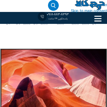
Skip to navigation
Skip to main content
0918-883-8393
پاسخگویی 24 ساعت
خانه
‹
55 اینچ
/
تلویزیون
/
تلویزیون 4K
/
تلویزیون LED
/
تلویزیون سونی
/
تلویزیون سونی 55 اینچ