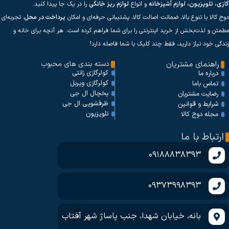
گازی، تلویزیون، لوازم آشپزخانه
و انواع
لوازم ریز خانگی
را در یک جا پیدا کنید.
دوج کالا با تنوع بالا، ضمانت اصالت کالا، پشتیبانی حرفه‌ای و امکان
پرداخت در محل
، تجربه‌ای
مطمئن و لذت‌بخش از خرید اینترنتی را برای شما فراهم کرده است. هر آنچه برای خانه و
زندگی خود نیاز دارید، فقط چند کلیک با شما فاصله دارد!
راهنمای مشتریان
دسته بندی های محبوب
کولرگازی زانتی
درباره ما
کولرگازی ویربل
تماس باما
یخچال ال جی
رضایت مشتریان
ظرفشویی ال جی
شرایط و قوانین
تلویزیون
مجله دوج کالا
ارتباط با ما
09188838393
09373998393
بانه، خیابان شهدا، جنب پاساژ شهر آفتاب