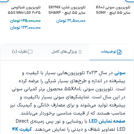
تلویزیون سونی X80J
تلویزیون شارپ EK2NX
تلویزیون شیائومی
سایز 55 اینچ - SONY
سایز 55 اینچ - SHARP
55S Mini LED 2025
55EK2NX
55X80J
31,500,000
تومان
125,000,000
تومان
123,000,000
تومان
توضیحات
ویژگی‌های کامل
نظرات (0)
سونی
در سال 2023 تلویزیون‌هایی بسیار با کیفیت و
پیشرفته در اندازه‌ و طرح‌های بسیار شیکی را عرضه کرده
است. تلویزیون سونی 55X80L محصول برتر کمپانی سونی
در این سال است. نمایشگرهای سونی بسیار باکیفیت و
پیشرفته تولید می‌شوند و برای مصارف خانگی و گیمینگ نیز
مناسب هستند که از قیمت مناسبی برخوردار می‌باشند.
صفحه نمایش LED
با روشنایی و نور پس زمینه‌ی Direct
LED تصاویر شفاف و دیدنی را نمایش می‌دهند.
کیفیت 4K