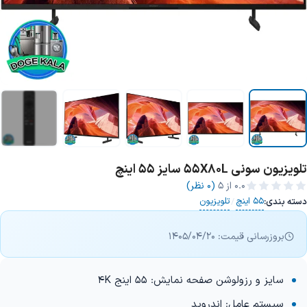
تلویزیون سونی 55X80L سایز 55 اینچ
+1 تصویر
0.0
از ۵
(0 نظر)
55 اینچ
تلویزیون
دسته بندی:
/
بروزرسانی قیمت: 1405/04/20
سایز و رزولوشن صفحه نمایش: 55 اینج 4K
سیستم عامل: اندروید