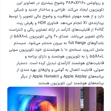
و رزولوشن 3840X2160 وضوح بیشتری در تصاویر این
تلویزیون ایجاد می‌کند. طراحی و ساختار جدید و شیکی
دارد و از همه مهم‌تر شفافیت و وضوح عالی تصویر را توسط
پردازنده‌ی X1 انجام می‌دهد. فناوری HDR و رفرش ریت
60HZ از قلبلیت‌های کارآمد در ارائه تصاویر رنگی و کنتراست
بالای تصویر می‌باشد. صدای 20 واتی تلویزیون 55X80L از
بلندگوهای full Range به بیرون منتشر می‌‌شود. سیستم
عامل اندروید نسخه‌ی 10 با هوشمندی خود تلویزیون سونی
55X80L را به تلویزیون هوشمند و دارای برنامه و
قابلیت‌های هوشمند کارآمدی تبدیل کرده است. دستیار
صوتی، قابلیت اتصال به گوشی و وای‌فای بهره مندی از
برنامه‌های Apple Airplay و Apple Homekit از دیگر
برنامه‌های هوشمند این تلویزیون هستند.