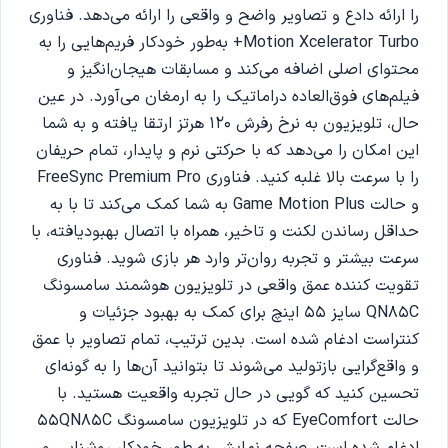
را ارائه دادع و تصاویر واضح و واقعی را ارائه می‌دهد. فناوری
Motion Xcelerator Turbo+ به‌طور خودکار فریم‌هایی را به
محتوای اصلی اضافه می‌کند و مسابقات هیجان‌انگیز و
فیلم‌های فوق‌العاده دراماتیک را به ارمغان می‌آورد. در عین
حال، تلویزیون به نرخ رفرش 120 هرتز ارتقا یافته و به شما
این امکان را می‌دهد که با حرکتی نرم و پایدار، تمام حریفان
را با سرعت بالا غلبه کنید. فناوری FreeSync Premium Pro
و حالت Game Motion Plus به شما کمک می‌کند تا با به
حداقل رساندن لکنت و تاخیر، همراه با اتصال بهبودیافته، با
سرعت بیشتر و تجربه روان‌تر وارد هر بازی شوید. فناوری
تقویت کننده عمق واقعی در تلویزیون هوشمند سامسونگ
QN85C سایز 55 اینچ برای کمک به بهبود جزئیات و
کنتراست ادغام شده است. بدین ترتیب، تمام تصاویر با عمق
و واقع‌گرایی بازتولید می‌شوند تا بتوانید آن‌ها را به گونه‌ای
تحسین کنید که گویی در حال تجربه واقعیت هستید. با
حالت EyeComfort که در تلویزیون سامسونگ 55QN85C
ادغام شده است، صفحه نمایش به طور خودکار روشنایی و