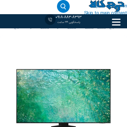
Skip to navigation
Skip to main content
0918-883-8393
پاسخگویی 24 ساعت
خانه
‹
55 اینچ
/
تلویزیون
/
تلویزیون 4K
/
تلویزیون سامسونگ
/
تلویزیون سامسونگ 55 اینچ