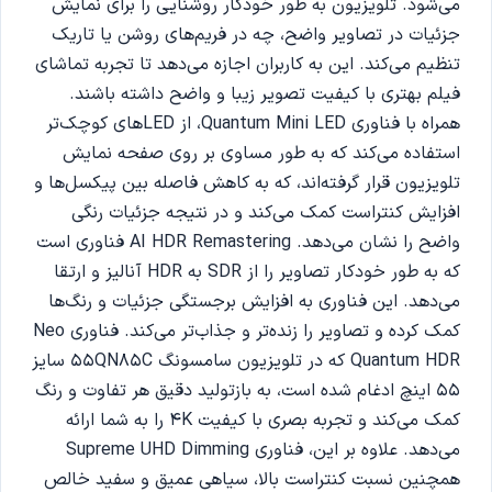
می‌شود. تلویزیون به طور خودکار روشنایی را برای نمایش
جزئیات در تصاویر واضح، چه در فریم‌های روشن یا تاریک
تنظیم می‌کند. این به کاربران اجازه می‌دهد تا تجربه تماشای
فیلم بهتری با کیفیت تصویر زیبا و واضح داشته باشند.
همراه با فناوری Quantum Mini LED، از LEDهای کوچک‌تر
استفاده می‌کند که به طور مساوی بر روی صفحه نمایش
تلویزیون قرار گرفته‌اند، که به کاهش فاصله بین پیکسل‌ها و
افزایش کنتراست کمک می‌کند و در نتیجه جزئیات رنگی
واضح را نشان می‌دهد. AI HDR Remastering فناوری است
که به طور خودکار تصاویر را از SDR به HDR آنالیز و ارتقا
می‌دهد. این فناوری به افزایش برجستگی جزئیات و رنگ‌ها
کمک کرده و تصاویر را زنده‌تر و جذاب‌تر می‌کند. فناوری Neo
Quantum HDR که در تلویزیون سامسونگ 55QN85C سایز
55 اینچ ادغام شده است، به بازتولید دقیق هر تفاوت و رنگ
کمک می‌کند و تجربه بصری با کیفیت 4K را به شما ارائه
می‌دهد. علاوه بر این، فناوری Supreme UHD Dimming
همچنین نسبت کنتراست بالا، سیاهی عمیق و سفید خالص