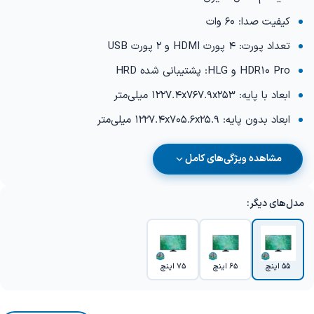
کیفیت صدا: 60 وات
تعداد پورت: 4 پورت HDMI و 2 پورت USB
HDR10 Pro و HLG: پشتیبانی شده HRD
ابعاد با پایه: 1227.4‎x767.9x253 میلی‌متر
ابعاد بدون پایه: ‎‎‎1227.4‎x705.6x25.9 میلی‌متر
مشاهده ویژگی‌های کامل
مدل‌های دیگر:
55 اینچ
65 اینچ
75 اینچ