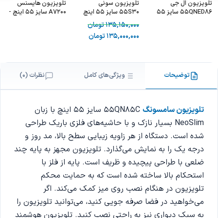
تلویزیون ال جی
تلویزیون سونی
تلویزیون هایسنس
55QNED86 سایز 55
55S30 سایز 55 اینچ
A7200 سایز 55 اینچ -
اینچ
2024
hisense 55A7200
135,150,000
تومان
135,000,000
تومان
توضیحات
ویژگی‌های کامل
نظرات (0)
تلویزیون سامسونگ
55QN85C سایز 55 اینچ با زبان
NeoSlim بسیار نازک و با حاشیه‌های فلزی باریک طراحی
شده است. دستگاه از هر زاویه زیبایی سطح بالا، مد روز و
درجه یک را به نمایش می‌گذارد. تلویزیون مجهز به پایه چند
ضلعی با طراحی پیچیده و ظریف است. پایه از فلز با
استحکام بالا ساخته شده است که به حمایت محکم
تلویزیون در هنگام نصب روی میز کمک می‌کند. اگر
می‌خواهید در فضا صرفه جویی کنید، می‌توانید تلویزیون را
به سبک دیواری نیز به راحتی نصب کنید. تلویزیون هوشمند