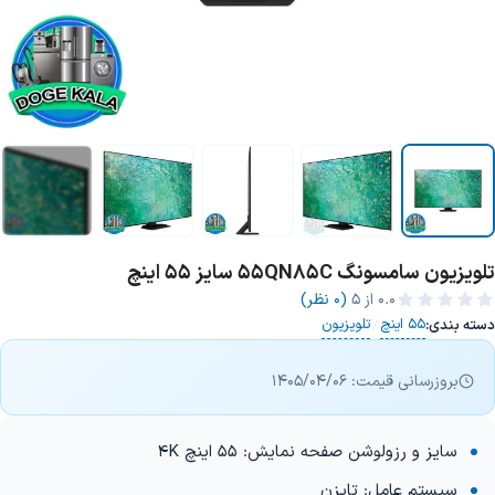
تلویزیون سامسونگ 55QN85C سایز 55 اینچ
+3 تصویر
0.0
از ۵
(0 نظر)
55 اینچ
تلویزیون
دسته بندی:
/
بروزرسانی قیمت: 1405/04/06
سایز و رزولوشن صفحه نمایش: 55 اینچ 4K
سیستم عامل: تایزن