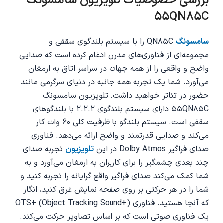
بررسی خصوصیات تلویزیون سامسونگ
55QN85C
سامسونگ
QN85C را با سیستم بلندگوی سقفی و
مجموعه‌ای از فناوری‌های مدرن ادغام کرده است که صدایی
واضح و واقعی را از همه جهات در سراسر اتاق به ارمغان
می‌آورد. شما یک تجربه همه جانبه در دنیای سرگرمی مانند
حضور در تئاتر خواهید داشت. تلویزیون سامسونگ
55QN85C دارای سیستم بلندگوی 2.2.2 با بلندگوهای
سقفی است. سیستم بلندگو با ظرفیت کلی 60 وات کار
می‌کند و صدایی قدرتمند و واضح ارائه می‌دهد. فناوری
صدای فراگیر Dolby Atmos در این
تلویزیون
تجربه صدای
چند بعدی چشمگیر را برای کاربران به ارمغان می‌آورد و به
شما کمک می‌کند صدای فراگیر واقع گرایانه را تجربه کنید و
شما را در هر حرکتی بر روی صفحه نمایش غرق کنید، انگار
که آنجا هستید. فناوری OTS+ (Object Tracking Sound+)
یک فناوری صوتی است که بر اساس تصاویر حرکت می‌کند.