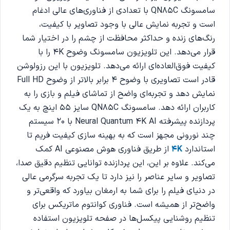
سامسونگ QN85C با تعدادی از فناوری‌های عالی ادغام
است و تجربه نمایش عالی با وجود تصاویر با کیفیت،
رنگ‌های زنده و حداکثر محافظت از چشم را در اختیار شما
قرار می‌دهد. این تلویزیون سامسونگ وضوح 4K را با
کیفیت فوق‌العاده‌ای ارائه می‌دهد. تلویزیون با این رزولوشن
قادر است تصاویری با وضوح 4 برابر بالاتر از وضوح Full HD
نمایش دهد و تجربه‌ای واضح از تماشای فیلم و بازی را به
کاربران ارائه دهد. سامسونگ QN85C سایز 55 اینچ به یک
پردازنده پیشرفته Neural Quantum 4K AI با 20 سیستم
چند نورونی مجهز است که به بهینه سازی کیفیت فریم تا
استاندارد
4K
از طریق فناوری هوش مصنوعی AI کمک
می‌کند. علاوه بر این، این پردازنده توانایی تنظیم دقیق صدا،
تصاویر و سایر عناصر را نیز دارد تا یک تجربه سرگرمی عالی
در دنیای فیلم را برای شما به ارمغان بیاورد که واقعی‌تر و
واضح‌تر از همیشه است. فناوری کوانتوم ماتریکس برای
تنظیم روشنایی پیکسل‌ها در صفحه تلویزیون استفاده