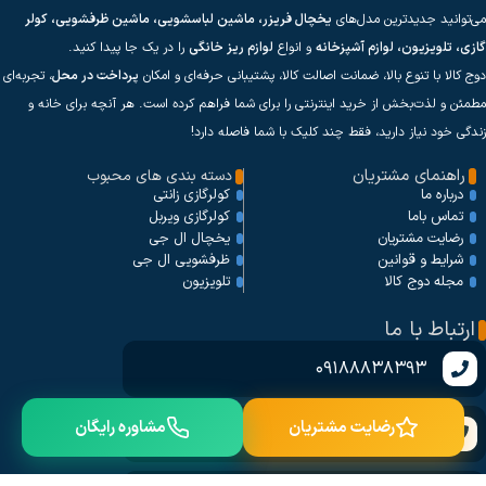
می‌توانید جدیدترین مدل‌های
یخچال فریزر، ماشین لباسشویی، ماشین ظرفشویی، کولر
گازی، تلویزیون، لوازم آشپزخانه
و انواع
لوازم ریز خانگی
را در یک جا پیدا کنید.
دوج کالا با تنوع بالا، ضمانت اصالت کالا، پشتیبانی حرفه‌ای و امکان
پرداخت در محل
، تجربه‌ای
مطمئن و لذت‌بخش از خرید اینترنتی را برای شما فراهم کرده است. هر آنچه برای خانه و
زندگی خود نیاز دارید، فقط چند کلیک با شما فاصله دارد!
راهنمای مشتریان
دسته بندی های محبوب
کولرگازی زانتی
درباره ما
کولرگازی ویربل
تماس باما
یخچال ال جی
رضایت مشتریان
ظرفشویی ال جی
شرایط و قوانین
تلویزیون
مجله دوج کالا
ارتباط با ما
09188838393
رضایت مشتریان
مشاوره رایگان
09373998393