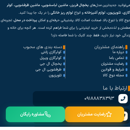
می‌توانید جدیدترین مدل‌های
یخچال فریزر، ماشین لباسشویی، ماشین ظرفشویی، کولر
گازی، تلویزیون، لوازم آشپزخانه
و انواع
لوازم ریز خانگی
را در یک جا پیدا کنید.
دوج کالا با تنوع بالا، ضمانت اصالت کالا، پشتیبانی حرفه‌ای و امکان
پرداخت در محل
، تجربه‌ای
مطمئن و لذت‌بخش از خرید اینترنتی را برای شما فراهم کرده است. هر آنچه برای خانه و
زندگی خود نیاز دارید، فقط چند کلیک با شما فاصله دارد!
راهنمای مشتریان
دسته بندی های محبوب
کولرگازی زانتی
درباره ما
کولرگازی ویربل
تماس باما
یخچال ال جی
رضایت مشتریان
ظرفشویی ال جی
شرایط و قوانین
تلویزیون
مجله دوج کالا
ارتباط با ما
09188838393
رضایت مشتریان
مشاوره رایگان
09373998393