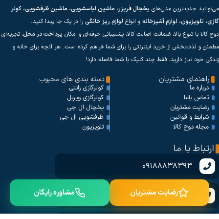
می‌توانید جدیدترین مدل‌های
یخچال فریزر، ماشین لباسشویی، ماشین ظرفشویی، کولر
گازی، تلویزیون، لوازم آشپزخانه
و انواع
لوازم ریز خانگی
را در یک جا پیدا کنید.
دوج کالا با تنوع بالا، ضمانت اصالت کالا، پشتیبانی حرفه‌ای و امکان
پرداخت در محل
، تجربه‌ای
مطمئن و لذت‌بخش از خرید اینترنتی را برای شما فراهم کرده است. هر آنچه برای خانه و
زندگی خود نیاز دارید، فقط چند کلیک با شما فاصله دارد!
راهنمای مشتریان
دسته بندی های محبوب
کولرگازی زانتی
درباره ما
کولرگازی ویربل
تماس باما
یخچال ال جی
رضایت مشتریان
ظرفشویی ال جی
شرایط و قوانین
تلویزیون
مجله دوج کالا
ارتباط با ما
09188838393
رضایت مشتریان
مشاوره رایگان
09373998393