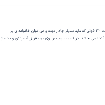
یخچال ساید بوش KAD80A404 هوشمند را با طراحی لوکس، موتور قدرتمند و ظرفیت بالایی به بازار عرضه نمود. این یخچال بوش با ظرفیت 32 فوتی که دارد بسیار جادار بوده و می توان خانواده ی پر
 آنجا می بخشد. در قسمت چپ بر روی درب فریزر آبسردکن و یخساز