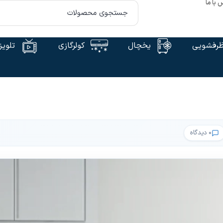
 با ما
رفشویی
یخچال
کولرگازی
تلویز
۰ دیدگاه