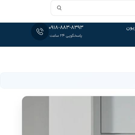
یون
0918-883-8393
پاسخگویی 24 ساعت