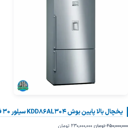
یخچال بالا پایین بوش KDD86AL304 سیلور 30 فوت – BOSCH
250,000,000
تومان
230,000,000
تومان