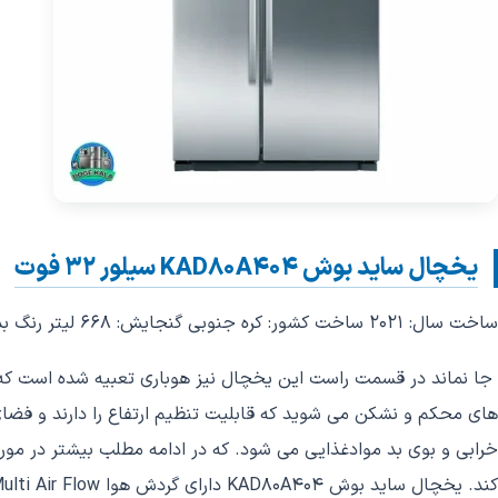
یخچال ساید بوش KAD80A404 سیلور 32 فوت
ساخت سال: 2021 ساخت کشور: کره جنوبی گنجایش: 668 لیتر رنگ بدنه: سیلور کمپرسور: تک کمپرسور آبریز و یخ ریز:دارد طول: 86 میلی متر ارتفاع: 181 میلی متر عمق: 86 میلی متر
جا نماند در قسمت راست این یخچال نیز هوباری تعبیه شده است که می
کند. یخچال ساید بوش KAD80A404 دارای گردش هوا Multi Air Flow است. قابلیت ضد برفک و انجماد سریع نیز در عملکرد عالی یخچال نقش پیدا کرده که در ادامه مطلب بیشتر با آن آشنا می شوید.