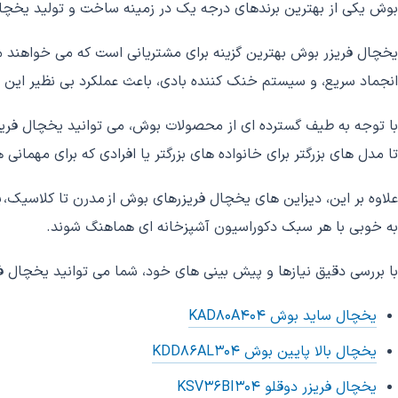
بوش یکی از بهترین برندهای درجه یک در زمینه ساخت و تولید یخچا
یخچال فریزر بوش بهترین گزینه برای مشتریانی است که می خواهند 
انجماد سریع، و سیستم خنک کننده بادی، باعث عملکرد بی نظیر این 
با توجه به طیف گسترده ای از محصولات بوش، می توانید یخچال فریز
تا مدل های بزرگتر برای خانواده های بزرگتر یا افرادی که برای مهمانی
علاوه بر این، دیزاین های یخچال فریزرهای بوش از مدرن تا کلاسیک، ی
به خوبی با هر سبک دکوراسیون آشپزخانه ای هماهنگ شوند.
با بررسی دقیق نیازها و پیش بینی های خود، شما می توانید یخچال فر
یخچال ساید بوش KAD80A404
یخچال بالا پایین بوش KDD86AL304
یخچال فریزر دوقلو KSV36BI304