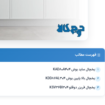
فهرست مطالب
یخچال ساید بوش KAD80A404
۱
یخچال بالا پایین بوش KDD86AL304
۲
یخچال فریزر دوقلو KSV36BI304
۳