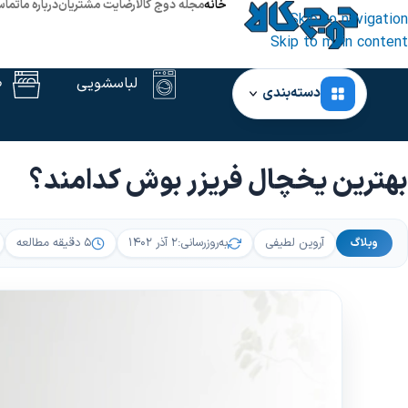
خانه
مجله دوج کالا
رضایت مشتریان
درباره ما
تماس
Skip to navigation
Skip to main content
لباسشویی
ظ
دسته‌بندی
خانه
‹
وبلاگ
‹
بهترین یخچال فریزر بوش کدامند؟
بهترین یخچال فریزر بوش کدامند؟
آروین لطیفی
به‌روزرسانی:
۲ آذر ۱۴۰۲
۵ دقیقه مطالعه
وبلاگ